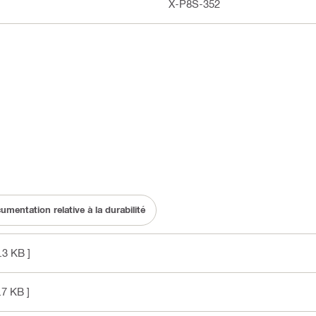
X-P8S-352
umentation relative à la durabilité
.3 KB ]
.7 KB ]