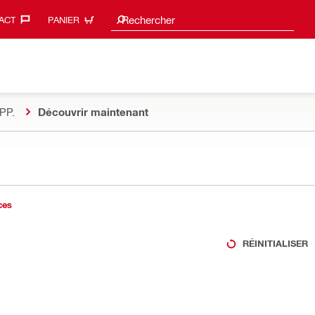
Suggestions de recherche
Rechercher
ACT‎
PANIER
PP.
Découvrir maintenant
ces
RÉINITIALISER