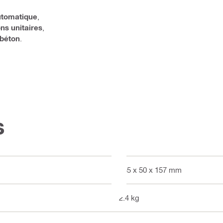
utomatique
,
ns unitaires
,
 béton
.
s
345 x 50 x 157 mm
2.4 kg