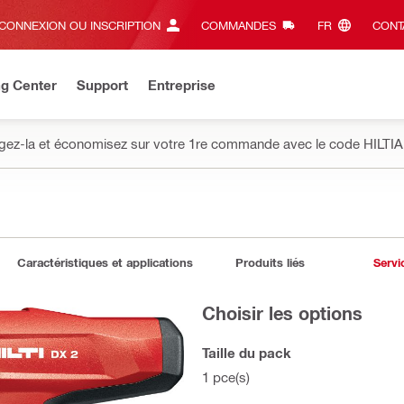
CONNEXION OU INSCRIPTION
COMMANDES
FR‎
CONT
ng Center
Support
Entreprise
gez-la et économisez sur votre 1re commande avec le code HILTIA
Caractéristiques et applications
Produits liés
Servi
Choisir les options
Taille du pack
1 pce(s)