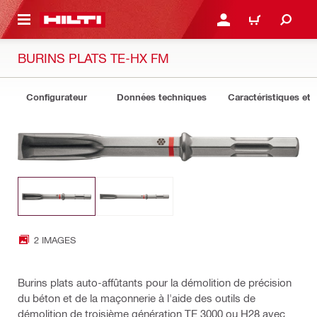
 MAIN CONTENT
CONNEXION OU INSCRIP
PANIER
BURINS PLATS TE-HX FM
Configurateur
Données techniques
Caractéristiques et 
2 IMAGES
Burins plats auto-affûtants pour la démolition de précision
du béton et de la maçonnerie à l'aide des outils de
démolition de troisième génération TE 3000 ou H28 avec