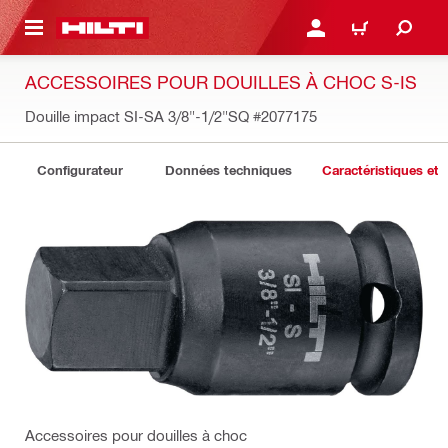
 MAIN CONTENT
CONNEXION OU INSCRIP
PANIER
ACCESSOIRES POUR DOUILLES À CHOC S-IS
Douille impact SI-SA 3/8"-1/2"SQ
#2077175
Configurateur
Données techniques
Caractéristiques et 
Accessoires pour douilles à choc