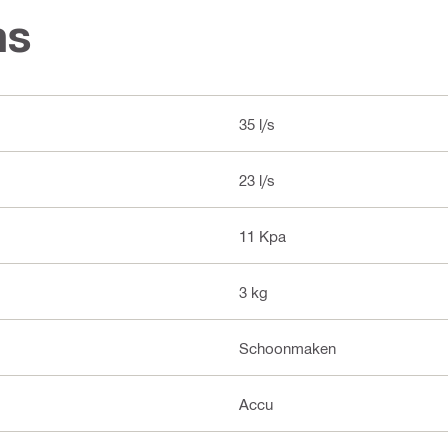
ns
35 l/s
23 l/s
11 Kpa
3 kg
Schoonmaken
Accu