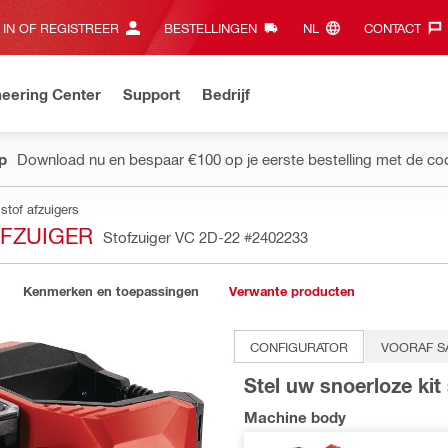
 IN OF REGISTREER
BESTELLINGEN
NL‎
CONTACT‎
eering Center
Support
Bedrijf
pp
Download nu en bespaar €100 op je eerste bestelling met de co
stof afzuigers
FZUIGER
Stofzuiger VC 2D-22
#2402233
Kenmerken en toepassingen
Verwante producten
CONFIGURATOR
VOORAF S
Stel uw snoerloze ki
Machine body