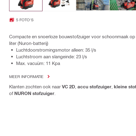
5 FOTO'S
Compacte en snoerloze bouwstofzuiger voor schoonmaak op de
liter (Nuron-batterij)
Luchtdoorstromingsmotor alleen: 35 l/s
Luchtstroom aan slangeinde: 23 l/s
Max. vacuüm: 11 Kpa
MEER INFORMATIE
Klanten zochten ook naar
VC 2D
,
accu stofzuiger
,
kleine sto
of
NURON stofzuiger
.