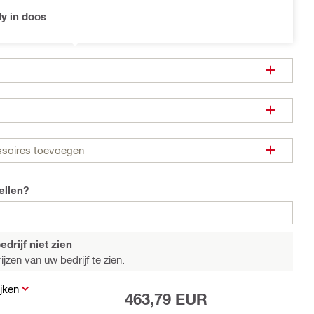
y in doos
ssoires toevoegen
ellen?
drijf niet zien
jzen van uw bedrijf te zien.
jken
463,79 EUR