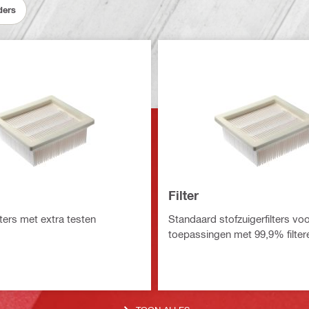
ders
Filter
lters met extra testen
Standaard stofzuigerfilters vo
toepassingen met 99,9% filteref