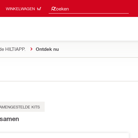
Zoeksuggesties
Zoeken
WINKELWAGEN
de HILTIAPP.
Ontdek nu
AMENGESTELDE KITS
t samen