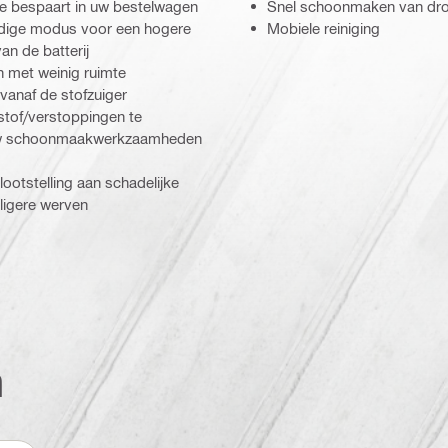
te bespaart in uw bestelwagen
Snel schoonmaken van dro
edige modus voor een hogere
Mobiele reiniging
n de batterij
n met weinig ruimte
vanaf de stofzuiger
 stof/verstoppingen te
n uw schoonmaakwerkzaamheden
lootstelling aan schadelijke
iligere werven
n