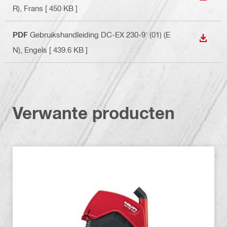
R)
, Frans
[ 450 KB ]
PDF
Gebruikshandleiding DC-EX 230-9' (01) (E
DOWNL
N)
, Engels
[ 439.6 KB ]
Verwante producten