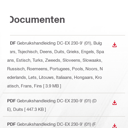
Documenten
PDF
Gebruikshandleiding DC-EX 230-9' (01)
, Bulg
DOWNL
aars, Tsjechisch, Deens, Duits, Grieks, Engels, Spa
ans, Estisch, Turks, Zweeds, Sloveens, Slowaaks,
Russisch, Roemeens, Portugees, Pools, Noors, N
ederlands, Lets, Litouws, Italiaans, Hongaars, Kro
atisch, Frans, Fins
[ 3.9 MB ]
PDF
Gebruikshandleiding DC-EX 230-9' (01) (D
DOWNL
E)
, Duits
[ 447.3 KB ]
PDF
Gebruikshandleiding DC-EX 230-9' (01) (F
DOWNL