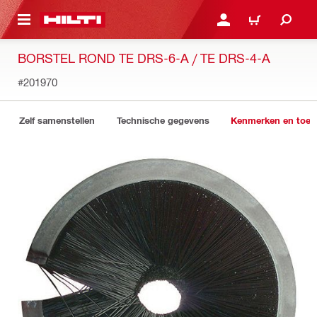
NAAR HOOFDINHOUD
LOG IN OF REGISTREER
WINKELWAGEN
BORSTEL ROND TE DRS-6-A / TE DRS-4-A
#201970
Zelf samenstellen
Technische gegevens
Kenmerken en toep