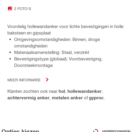
2 FOTO'S
Voordelig hollewandanker voor lichte bevestigingen in holle
baksteen en gipsplaat
Omgevingsomstandigheden: Binnen, droge
omstandigheden
Materiaalsamenstelling: Staal, verzinkt
Bevestigingstype (globaal): Voorbevestiging,
Doorsteekmontage
MEER INFORMATIE
Klanten zochten ook naar
hol
,
hollewandanker
,
achtervormig anker
,
metalen anker
of
gyproc
.
Opties kiezen
HERBEGINNEN