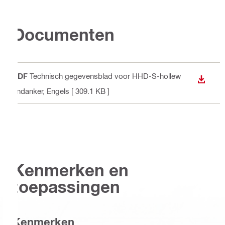
Documenten
PDF
Technisch gegevensblad voor HHD-S-hollew
DOWNL
andanker
, Engels
[ 309.1 KB ]
Kenmerken en
toepassingen
Kenmerken