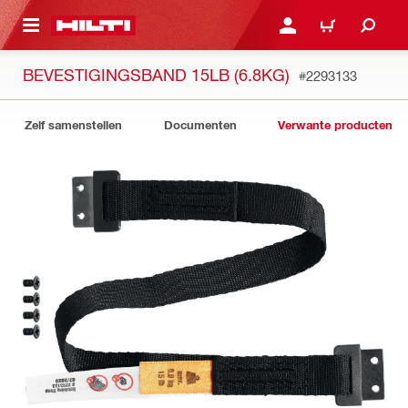
NAAR HOOFDINHOUD
LOG IN OF REGISTREER
WINKELWAGEN
BEVESTIGINGSBAND 15LB (6.8KG)
#2293133
Zelf samenstellen
Documenten
Verwante producten