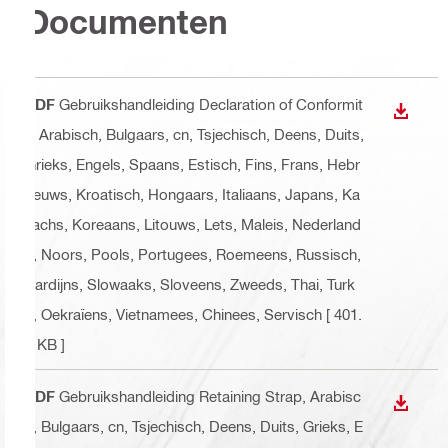
Documenten
PDF
Gebruikshandleiding Declaration of Conformit
DOWNL
y
, Arabisch, Bulgaars, cn, Tsjechisch, Deens, Duits,
Grieks, Engels, Spaans, Estisch, Fins, Frans, Hebr
eeuws, Kroatisch, Hongaars, Italiaans, Japans, Ka
zachs, Koreaans, Litouws, Lets, Maleis, Nederland
s, Noors, Pools, Portugees, Roemeens, Russisch,
Sardijns, Slowaaks, Sloveens, Zweeds, Thai, Turk
s, Oekraïens, Vietnamees, Chinees, Servisch
[ 401.
2 KB ]
PDF
Gebruikshandleiding Retaining Strap
, Arabisc
DOWNL
h, Bulgaars, cn, Tsjechisch, Deens, Duits, Grieks, E