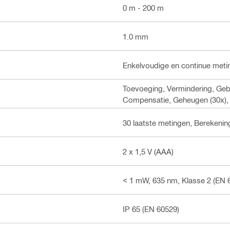
0 m - 200 m
1.0 mm
Enkelvoudige en continue meti
Toevoeging, Vermindering, Gebi
Compensatie, Geheugen (30x), T
30 laatste metingen, Berekenin
2 x 1,5 V (AAA)
< 1 mW, 635 nm, Klasse 2 (EN 6
IP 65 (EN 60529)