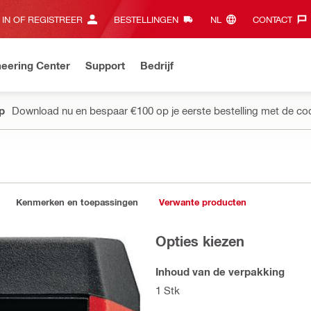
 IN OF REGISTREER
BESTELLINGEN
NL‎
CONTACT‎
eering Center
Support
Bedrijf
pp
Download nu en bespaar €100 op je eerste bestelling met de co
Kenmerken en toepassingen
Verwante producten
Opties kiezen
Inhoud van de verpakking
1 Stk