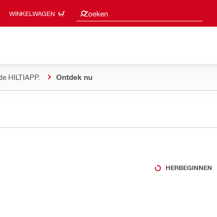
Zoeksuggesties
Zoeken
WINKELWAGEN
de HILTIAPP.
Ontdek nu
HERBEGINNEN