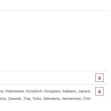
DOWN
rans, Hebreeuws, Kroatisch, Hongaars, Italiaans, Japans,
DOWN
ens, Zweeds, Thai, Turks, Oekraïens, Vietnamees, Chin