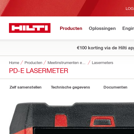
LOG
Producten
Oplossingen
Engin
€100 korting via de Hilti a
Home
Producten
Meetinstrumenten en scanners
Lasermeters
PD-E LASERMETER
Zelf samenstellen
Technische gegevens
Documenten