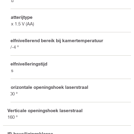
8 u
Batterijtype
4 x 1.5 V (AA)
Zelfnivellerend bereik bij kamertemperatuur
+/-4 °
Zelfnivelleringstijd
3 s
Horizontale openingshoek laserstraal
200 °
Verticale openingshoek laserstraal
160 °
IP-beveiligingsklasse