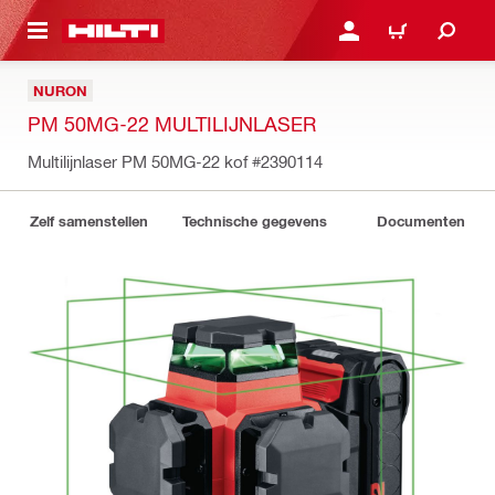
NAAR HOOFDINHOUD
LOG IN OF REGISTREER
WINKELWAGEN
NURON
PM 50MG-22 MULTILIJNLASER
Multilijnlaser PM 50MG-22 kof
#2390114
Zelf samenstellen
Technische gegevens
Documenten