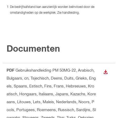
De bedrijfsafstand kan aanzienlijk worden beïnvloed door de
omstandigheden op de werkplek. Zie handleiding.
Documenten
PDF
Gebruikshandleiding PM 50MG-22
, Arabisch,
DOWNL
Bulgaars, cn, Tsjechisch, Deens, Duits, Grieks, Eng
els, Spaans, Estisch, Fins, Frans, Hebreeuws, Kro
atisch, Hongaars, Italiaans, Japans, Kazachs, Kore
aans, Litouws, Lets, Maleis, Nederlands, Noors, P
ools, Portugees, Roemeens, Russisch, Sardijns, Sl
owaaks, Sloveens, Zweeds, Thai, Turks, Oekraïen