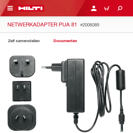
NAAR HOOFDINHOUD
LOG IN OF REGISTREER
WINKELWAGEN
NETWERKADAPTER PUA 81
#2006089
Zelf samenstellen
Documenten