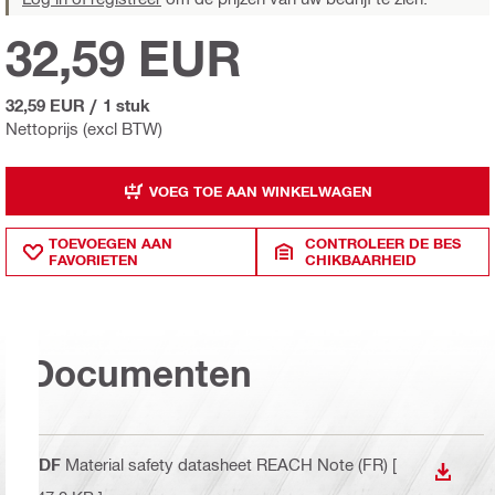
32,59 EUR
32,59 EUR
/
1 stuk
Nettoprijs (excl BTW)
VOEG TOE AAN WINKELWAGEN
TOEVOEGEN AAN
CONTROLEER DE BES
FAVORIETEN
CHIKBAARHEID
Documenten
PDF
Material safety datasheet REACH Note (FR)
[
DOWNL