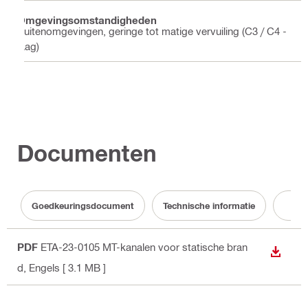
Omgevingsomstandigheden
Buitenomgevingen, geringe tot matige vervuiling (C3 / C4 -
laag)
Documenten
Goedkeuringsdocument
Technische informatie
Doc
PDF
ETA-23-0105 MT-kanalen voor statische bran
DOWNL
d
, Engels
[ 3.1 MB ]