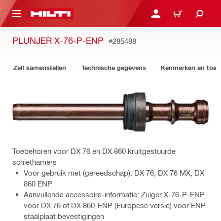
NAAR HOOFDINHOUD
LOG IN OF REGISTREER
WINKELWAGEN
PLUNJER X-76-P-ENP
#285488
Zelf samenstellen
Technische gegevens
Kenmerken en toep
Toebehoren voor DX 76 en DX 860 kruitgestuurde
schiethamers
Voor gebruik met (gereedschap): DX 76, DX 76 MX, DX
860 ENP
Aanvullende accessoire-informatie: Zuiger X-76-P-ENP
voor DX 76 of DX 860-ENP (Europese versie) voor ENP
staalplaat bevestigingen