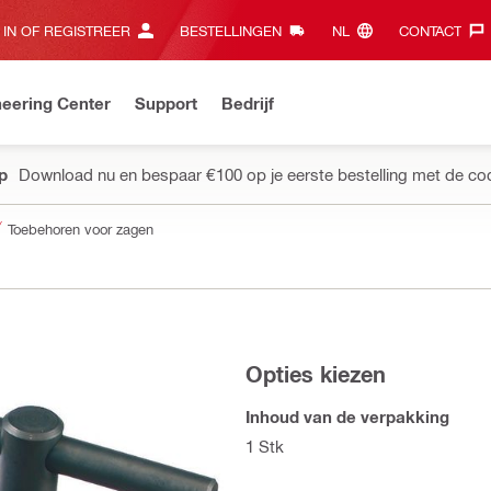
 IN OF REGISTREER
BESTELLINGEN
NL‎
CONTACT‎
eering Center
Support
Bedrijf
pp
Download nu en bespaar €100 op je eerste bestelling met de co
Toebehoren voor zagen
Opties kiezen
Inhoud van de verpakking
1 Stk