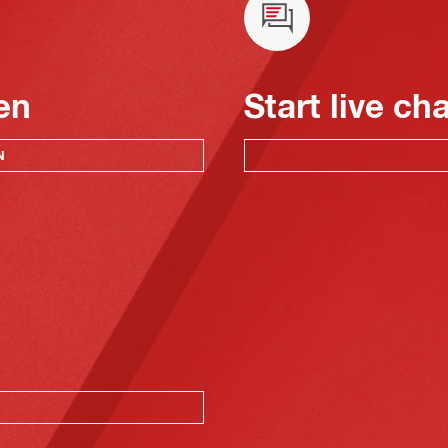
en
Start live ch
N