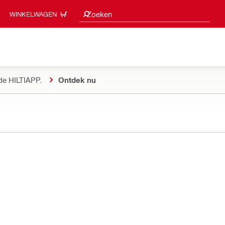
Zoeksuggesties
Zoeken
WINKELWAGEN
de HILTIAPP.
Ontdek nu