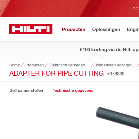
LOG
Producten
Oplossingen
Engin
€100 korting via de Hilti a
Home
Producten
Elektrisch gereedschap
Toebehoren voor gereedschap
ADAPTER FOR PIPE CUTTING
#378888
Zelf samenstellen
Technische gegevens