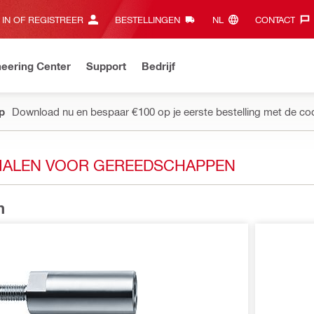
 IN OF REGISTREER
BESTELLINGEN
NL‎
CONTACT‎
eering Center
Support
Bedrijf
pp
Download nu en bespaar €100 op je eerste bestelling met de co
IALEN VOOR GEREEDSCHAPPEN
n