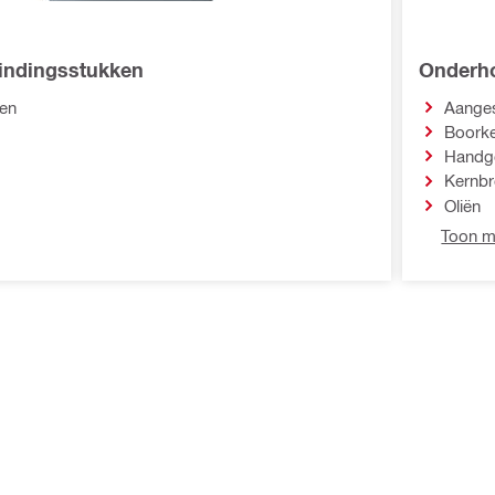
bindingsstukken
Onderho
en
Aanges
Boorke
Handg
Kernbr
Oliën
Toon m