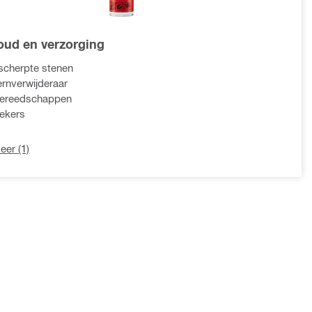
ud en verzorging
cherpte stenen
rnverwijderaar
ereedschappen
ekers
eer (1)