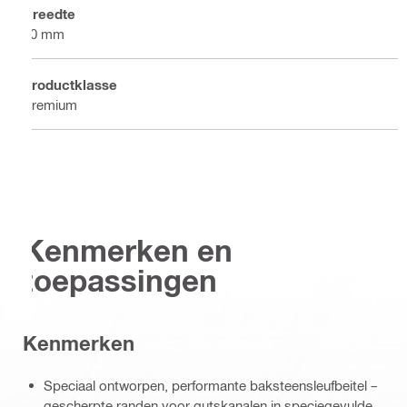
Breedte
20 mm
Productklasse
Premium
Kenmerken en
toepassingen
Kenmerken
Speciaal ontworpen, performante baksteensleufbeitel –
gescherpte randen voor gutskanalen in speciegevulde