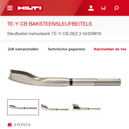
NAAR HOOFDINHOUD
LOG IN OF REGISTREER
WINKELWAGEN
TE-Y CB BAKSTEENSLEUFBEITELS
Sleufbeitel metselwerk TE-Y CB 28/2.2
#2429816
Zelf samenstellen
Technische gegevens
Kenmerken en toep
3 FOTO'S