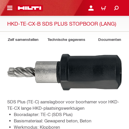
NAAR HOOFDINHOUD
LOG IN OF REGISTREER
WINKELWAGEN
HKD-TE-CX-B SDS PLUS STOPBOOR (LANG)
Zelf samenstellen
Technische gegevens
Documenten
SDS Plus (TE-C) aanslagboor voor boorhamer voor HKD-
TE-CX lange HKD-plaatsingswerktuigen
Booradapter: TE-C (SDS Plus)
Basismateriaal: Gewapend beton, Beton
Werkmodus: Klopboren