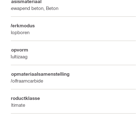
Basismateriaal
Gewapend beton, Beton
Werkmodus
Klopboren
Kopvorm
Multizaag
Kopmateriaalsamenstelling
Wolfraamcarbide
Productklasse
Ultimate