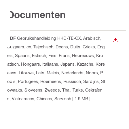
Documenten
PDF
Gebruikshandleiding HKD-TE-CX
, Arabisch,
DOWNL
Bulgaars, cn, Tsjechisch, Deens, Duits, Grieks, Eng
els, Spaans, Estisch, Fins, Frans, Hebreeuws, Kro
atisch, Hongaars, Italiaans, Japans, Kazachs, Kore
aans, Litouws, Lets, Maleis, Nederlands, Noors, P
ools, Portugees, Roemeens, Russisch, Sardijns, Sl
owaaks, Sloveens, Zweeds, Thai, Turks, Oekraïen
s, Vietnamees, Chinees, Servisch
[ 1.9 MB ]