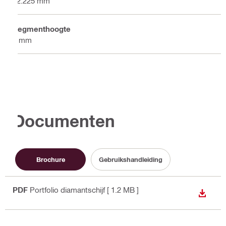
22.225 mm
Segmenthoogte
5 mm
Documenten
Brochure
Gebruikshandleiding
PDF
Portfolio diamantschijf
[ 1.2 MB ]
DOWNL