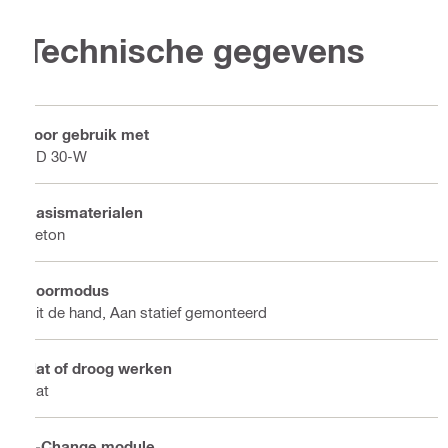
Technische gegevens
Voor gebruik met
DD 30-W
Basismaterialen
Beton
Boormodus
Uit de hand, Aan statief gemonteerd
Nat of droog werken
Nat
X-Change module