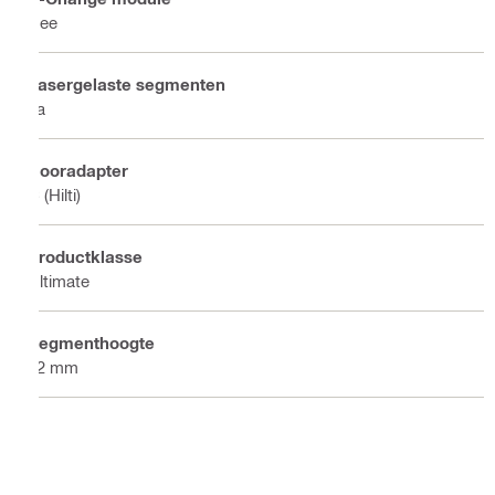
Nee
Lasergelaste segmenten
Ja
Booradapter
C (Hilti)
Productklasse
Ultimate
Segmenthoogte
12 mm