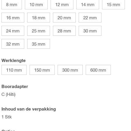
8 mm
10 mm
12 mm
14 mm
15 mm
16 mm
18 mm
20 mm
22 mm
24 mm
25 mm
28 mm
30 mm
32 mm
35 mm
Werklengte
110 mm
150 mm
300 mm
600 mm
Booradapter
C (Hilti)
Inhoud van de verpakking
1 Stk