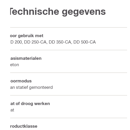
Technische gegevens
Voor gebruik met
DD 200, DD 250-CA, DD 350-CA, DD 500-CA
Basismaterialen
Beton
Boormodus
Aan statief gemonteerd
Nat of droog werken
Nat
Productklasse