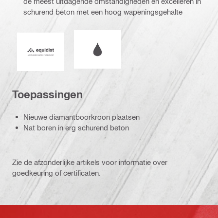
de meest uitdagende omstandigheden en excelleren in
schurend beton met een hoog wapeningsgehalte
Nat of droog werken
Equidist_Icon_PDP (2940829)
Toepassingen
Nieuwe diamantboorkroon plaatsen
Nat boren in erg schurend beton
Zie de afzonderlijke artikels voor informatie over
goedkeuring of certificaten.