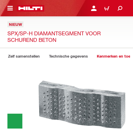
NAAR HOOFDINHOUD
LOG IN OF REGISTREER
WINKELWAGEN
NIEUW
SPX/SP-H DIAMANTSEGMENT VOOR
SCHUREND BETON
Zelf samenstellen
Technische gegevens
Kenmerken en toep