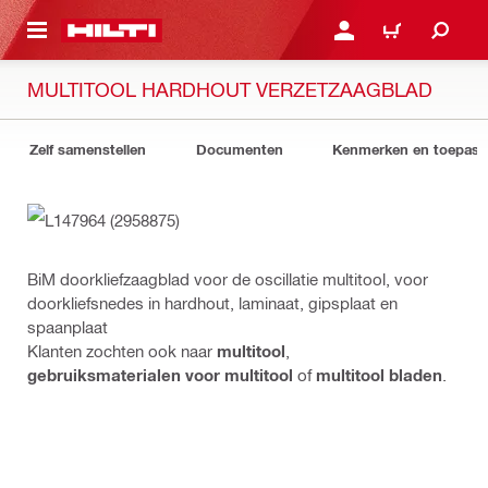
NAAR HOOFDINHOUD
LOG IN OF REGISTREER
WINKELWAGEN
MULTITOOL HARDHOUT VERZETZAAGBLAD
Zelf samenstellen
Documenten
Kenmerken en toepass
BiM doorkliefzaagblad voor de oscillatie multitool, voor
doorkliefsnedes in hardhout, laminaat, gipsplaat en
spaanplaat
Klanten zochten ook naar
multitool
,
gebruiksmaterialen voor multitool
of
multitool bladen
.