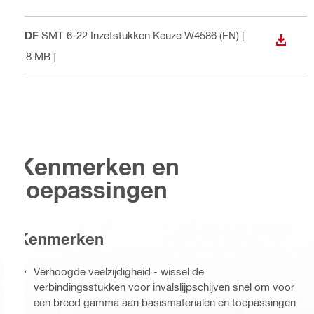
PDF
SMT 6-22 Inzetstukken Keuze W4586 (EN)
[
DOWNL
1.8 MB ]
Kenmerken en
toepassingen
Kenmerken
Verhoogde veelzijdigheid - wissel de
verbindingsstukken voor invalslijpschijven snel om voor
een breed gamma aan basismaterialen en toepassingen