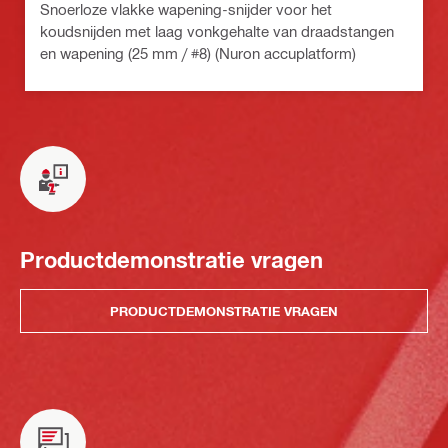
Snoerloze vlakke wapening-snijder voor het
koudsnijden met laag vonkgehalte van draadstangen
en wapening (25 mm / #8) (Nuron accuplatform)
Productdemonstratie vragen
PRODUCTDEMONSTRATIE VRAGEN