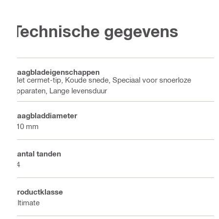
Technische gegevens
Zaagbladeigenschappen
Met cermet-tip, Koude snede, Speciaal voor snoerloze
apparaten, Lange levensduur
Zaagbladdiameter
110 mm
Aantal tanden
24
Productklasse
Ultimate