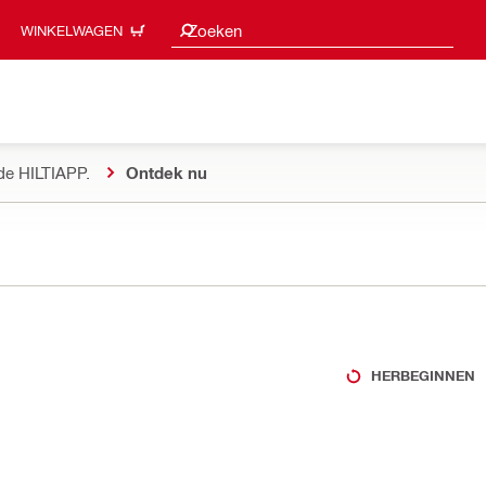
Zoeksuggesties
Zoeken
WINKELWAGEN
de HILTIAPP.
Ontdek nu
HERBEGINNEN