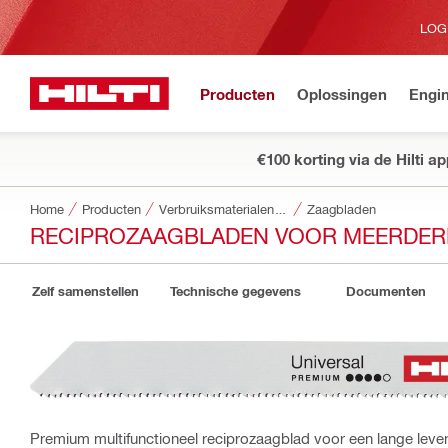
LOG
Producten
Oplossingen
Engin
€100 korting via de Hilti a
Home
Producten
Verbruiksmaterialen voor gereedschappen
Zaagbladen
RECIPROZAAGBLADEN VOOR MEERDERE
Zelf samenstellen
Technische gegevens
Documenten
Premium multifunctioneel reciprozaagblad voor een lange leve