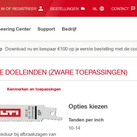
 IN OF REGISTREER
BESTELLINGEN
NL‎
CONTACT‎
eering Center
Support
Bedrijf
pp
Download nu en bespaar €100 op je eerste bestelling met de co
 DOELEINDEN (ZWARE TOEPASSINGEN)
Kenmerken en toepassingen
Opties kiezen
Tanden per inch
10-14
nsduur bij afbraakzagen van