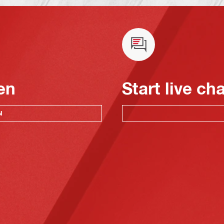
en
Start live ch
N