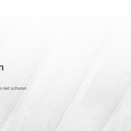
n
e niet schuren