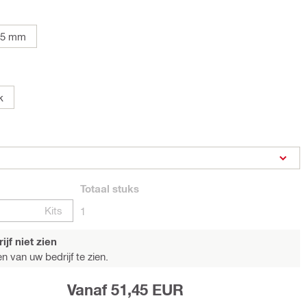
05 mm
k
Totaal
stuks
Kits
1
jf niet zien
n van uw bedrijf te zien.
Vanaf 51,45 EUR