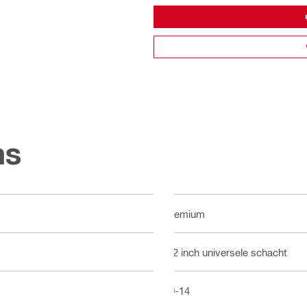
ns
Premium
1/2 inch universele schacht
10-14