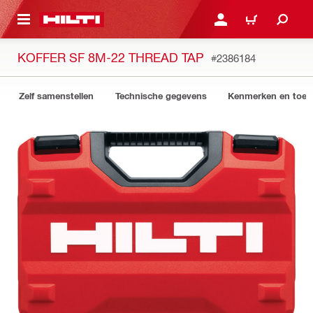
NAAR HOOFDINHOUD
LOG IN OF REGISTREER
WINKELWAGEN
KOFFER SF 8M-22 THREAD TAP
#2386184
Zelf samenstellen
Technische gegevens
Kenmerken en toep