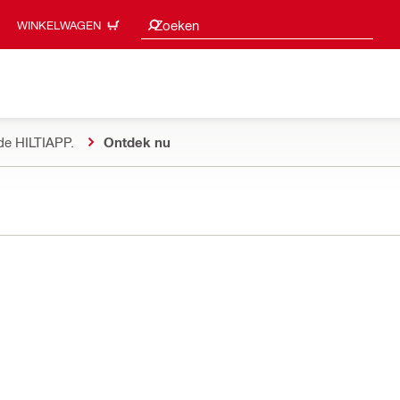
Zoeksuggesties
Zoeken
WINKELWAGEN
de HILTIAPP.
Ontdek nu