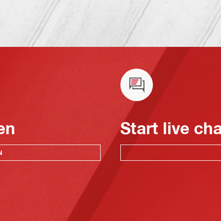
en
Start live ch
N