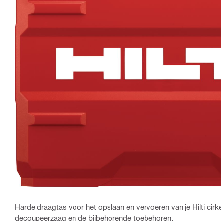
Harde draagtas voor het opslaan en vervoeren van je Hilti cirk
decoupeerzaag en de bijbehorende toebehoren.