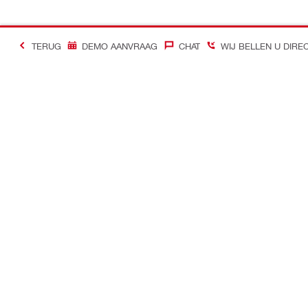
TERUG
DEMO AANVRAAG
CHAT
WIJ BELLEN U DIRE
#Making Constructi
Contact
Quick links
Contacteer ons
Mijn account
Zoek een Hilti Store
Bestellingen 