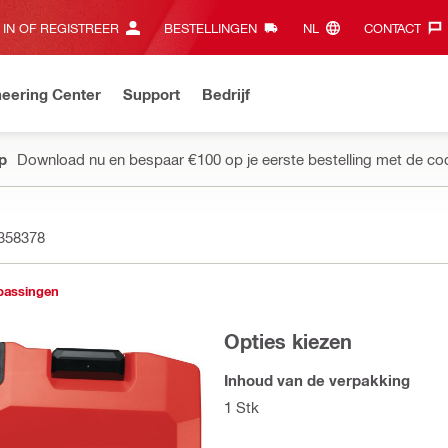
 IN OF REGISTREER
BESTELLINGEN
NL‎
CONTACT‎
eering Center
Support
Bedrijf
pp
Download nu en bespaar €100 op je eerste bestelling met de co
358378
passingen
Opties kiezen
Inhoud van de verpakking
1 Stk