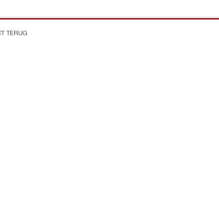
CT TERUG
on Better
Bedrijf
Over de Hilti Groep
en offertes
Nieuws en evenementen