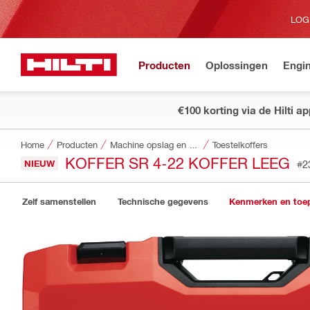
LOG
Producten
Oplossingen
Engin
€100 korting via de Hilti a
Home
Producten
Machine opslag en transportsystemen
Toestelkoffers
KOFFER SR 4-22 KOFFER LEEG
NIEUW
#2
Zelf samenstellen
Technische gegevens
Kenmerken en toe