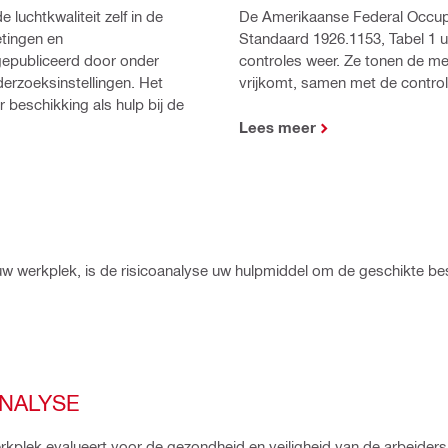
luchtkwaliteit zelf in de
De Amerikaanse Federal Occupa
tingen en
Standaard 1926.1153, Tabel 1 u
epubliceerd door onder
controles weer. Ze tonen de me
erzoeksinstellingen. Het
vrijkomt, samen met de control
 beschikking als hulp bij de
Lees meer
 uw werkplek, is de risicoanalyse uw hulpmiddel om de geschikte 
ANALYSE
erkplek evalueert voor de gezondheid en veiligheid van de arbeiders