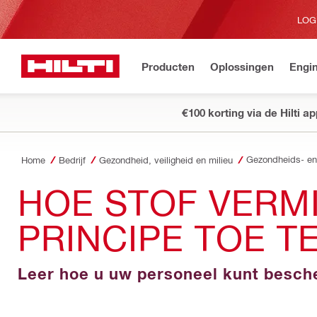
LOG
Producten
Oplossingen
Engin
€100 korting via de Hilti a
Home
Bedrijf
Gezondheid, veiligheid en milieu
HOE STOF VERM
PRINCIPE TOE T
Leer hoe u uw personeel kunt besche