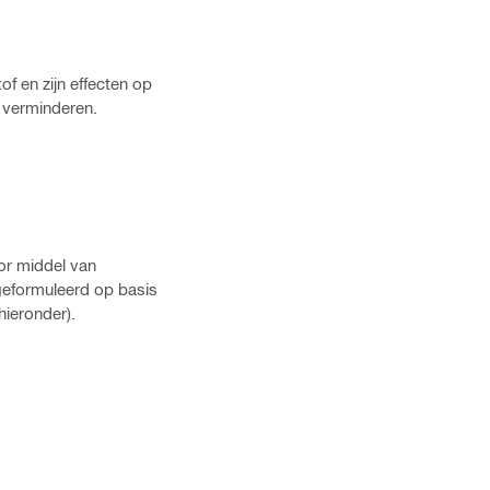
f en zijn effecten op
e verminderen.
or middel van
 geformuleerd op basis
hieronder).