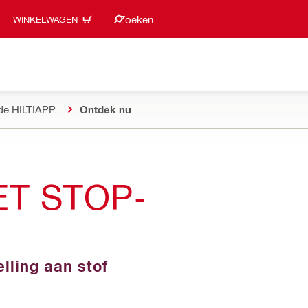
Zoeksuggesties
Zoeken
WINKELWAGEN
de HILTIAPP.
Ontdek nu
T STOP-
lling aan stof