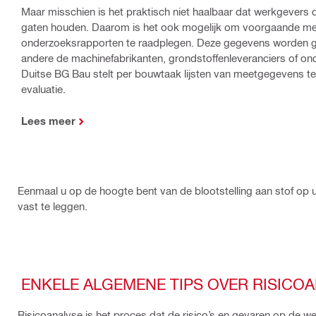
Maar misschien is het praktisch niet haalbaar dat werkgevers de 
gaten houden. Daarom is het ook mogelijk om voorgaande me
onderzoeksrapporten te raadplegen. Deze gegevens worden g
andere de machinefabrikanten, grondstoffenleveranciers of ond
Duitse BG Bau stelt per bouwtaak lijsten van meetgegevens ter
evaluatie.
Lees meer
Eenmaal u op de hoogte bent van de blootstelling aan stof op
vast te leggen.
ENKELE ALGEMENE TIPS OVER RISICO
Risicoanalyse is het proces dat de risico’s en gevaren op de w