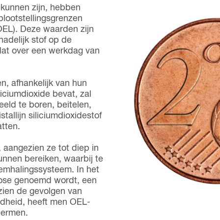
 kunnen zijn, hebben
blootstellingsgrenzen
OEL). Deze waarden zijn
adelijk stof op de
dat over een werkdag van
n, afhankelijk van hun
liciumdioxide bevat, zal
eeld te boren, beitelen,
tallijn siliciumdioxidestof
atten.
, aangezien ze tot diep in
nnen bereiken, waarbij te
demhalingssysteem. In het
licose genoemd wordt, een
zien de gevolgen van
ondheid, heeft men OEL-
hermen.