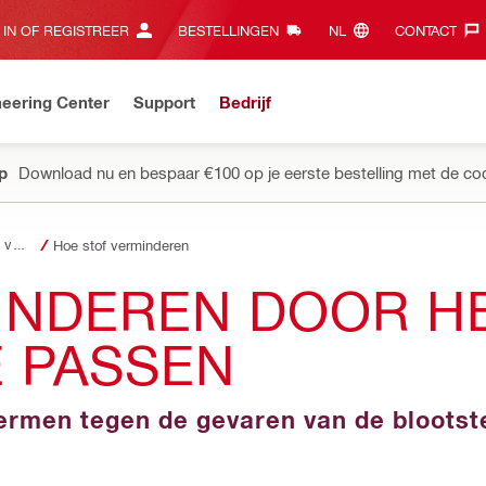
 IN OF REGISTREER
BESTELLINGEN
NL‎
CONTACT‎
eering Center
Support
Bedrijf
pp
Download nu en bespaar €100 op je eerste bestelling met de co
Gezondheids- en veiligheidscommunity
Hoe stof verminderen
INDEREN DOOR HE
E PASSEN
rmen tegen de gevaren van de blootste