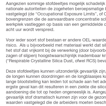
Aangezien sommige stofdeeltjes mogelijk schadelijk
nationale autoriteiten de zogeheten beroepsmatige 
vastgelegd (de “Occupational Exposure Limits”, of 
bovengrenzen die de aanvaardbare concentratie sch
werkplek vastleggen op basis van een gemiddelde 
acht uur wordt verspreid.
Voor ieder soort stof bestaan er andere OEL-waarde
risico. Als u bijvoorbeeld met materiaal werkt dat si
het stof dat vrijkomt bij de verwerking (door bijvoorb
zagen of slijpen) hoogstwaarschijnlijk inadembaar kris
(“Respirable Crystalline Silica Dust, ofwel RCS) bev
Deze stofdeeltjes kunnen uitzonderlijk gevaarlijk zijn
de longen kunnen doordringen en de longblaasjes ku
lange blootstelling kan leiden tot schade aan het a
ergste geval kan dit resulteren in een ziekte die si
aandoening die tot op heden ongeneeslijk is. Aange
gevaarlijk stof dramatisch kunnen zijn voor de gez
waarden vastgelegd die de arbeiders moeten besc