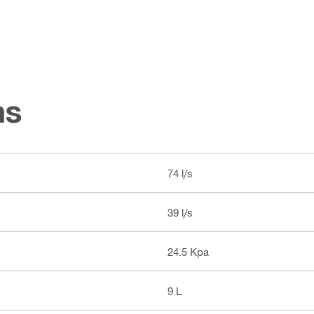
ns
74 l/s
39 l/s
24.5 Kpa
9 L