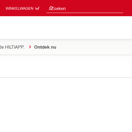
Zoeksuggesties
Zoeken
WINKELWAGEN
de HILTIAPP.
Ontdek nu