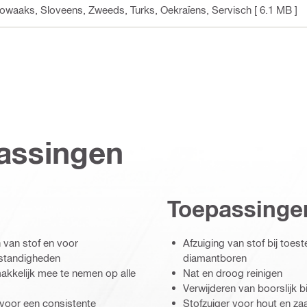
owaaks, Sloveens, Zweeds, Turks, Oekraïens, Servisch
[ 6.1 MB ]
assingen
Toepassinge
 van stof en voor
Afzuiging van stof bij toes
mstandigheden
diamantboren
akkelijk mee te nemen op alle
Nat en droog reinigen
Verwijderen van boorslijk 
t voor een consistente
Stofzuiger voor hout en za