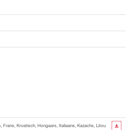
s, Frans, Kroatisch, Hongaars, Italiaans, Kazachs, Litou
DOWN