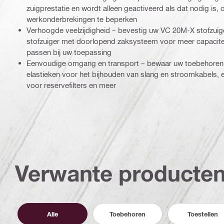
zuigprestatie en wordt alleen geactiveerd als dat nodig is,
werkonderbrekingen te beperken
Verhoogde veelzijdigheid – bevestig uw VC 20M-X stofzuig
stofzuiger met doorlopend zaksysteem voor meer capaciteit
passen bij uw toepassing
Eenvoudige omgang en transport – bewaar uw toebehoren in 
elastieken voor het bijhouden van slang en stroomkabels, e
voor reservefilters en meer
Verwante producte
Alle
Toebehoren
Toestellen