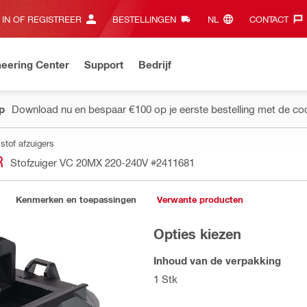
 IN OF REGISTREER
BESTELLINGEN
NL‎
CONTACT‎
eering Center
Support
Bedrijf
pp
Download nu en bespaar €100 op je eerste bestelling met de co
stof afzuigers
R
Stofzuiger VC 20MX 220-240V
#2411681
Kenmerken en toepassingen
Verwante producten
Opties kiezen
Inhoud van de verpakking
1 Stk