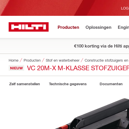
LOG
Producten
Oplossingen
Engin
€100 korting via de Hilti a
Home
Producten
Stof en waterbeheer
Constructie stofzuigers en 
VC 20M-X M-KLASSE STOFZUIGE
NIEUW
Zelf samenstellen
Technische gegevens
Documenten