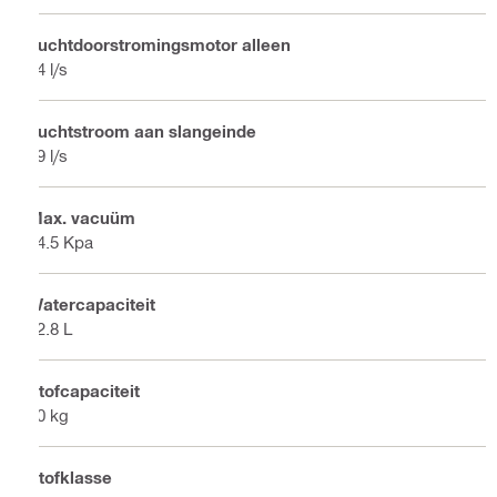
Luchtdoorstromingsmotor alleen
74 l/s
Luchtstroom aan slangeinde
39 l/s
Max. vacuüm
24.5 Kpa
Watercapaciteit
22.8 L
Stofcapaciteit
30 kg
Stofklasse