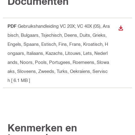
Documenten
PDF
Gebruikshandleiding VC 20X; VC 40X (05)
, Ara
DOWNL
bisch, Bulgaars, Tsjechisch, Deens, Duits, Grieks,
Engels, Spaans, Estisch, Fins, Frans, Kroatisch, H
ongaars, Italiaans, Kazachs, Litouws, Lets, Nederl
ands, Noors, Pools, Portugees, Roemeens, Slowa
aks, Sloveens, Zweeds, Turks, Oekraïens, Servisc
h
[ 6.1 MB ]
Kenmerken en