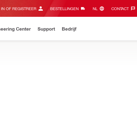
 IN OF REGISTREER
BESTELLINGEN
NL‎
CONTACT‎
eering Center
Support
Bedrijf
pp
Download nu en bespaar €100 op je eerste bestelling met de co
kabeldoorvoeren zoekt, de juiste oplossing vindt u hier – bijvoor
e by Hilti