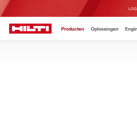
LOG
Producten
Oplossingen
Engin
€100 korting via de Hilti a
Home
Producten
Brandwering en brandbeveiliging
BRANDWERENDE PUTTIES
Of u nu brandwerende oplossingen voor contactdozen of kleine 
installeerbare stopkussens, stopstaafjes en kabelschijven
Filteren
Fieldwir