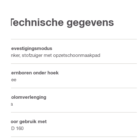
Technische gegevens
Bevestigingsmodus
Anker, stofzuiger met opzetschoonmaakpad
Kernboren onder hoek
Nee
Kolomverlenging
Ja
Voor gebruik met
DD 160