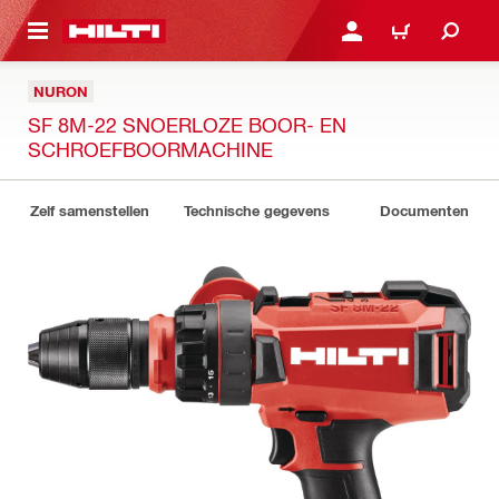
NAAR HOOFDINHOUD
LOG IN OF REGISTREER
WINKELWAGEN
NURON
SF 8M-22 SNOERLOZE BOOR- EN
SCHROEFBOORMACHINE
Zelf samenstellen
Technische gegevens
Documenten