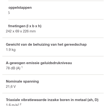
Koppelstappen
15
Afmetingen (l x b x h)
242 x 69 x 226 mm
Gewicht van de behuizing van het gereedschap
1.9 kg
A-gewogen emissie geluidsdrukniveau
1
78 dB (A)
Nominale spanning
21,6 V
Triaxiale vibratiewaarde inzake boren in metaal (ah, D)
2
1.6 m/s²