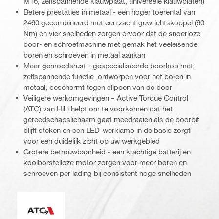
M16, zelfspannende klauwplaat, universele klauwplaten)
Betere prestaties in metaal - een hoger toerental van
2460 gecombineerd met een zacht gewrichtskoppel (60
Nm) en vier snelheden zorgen ervoor dat de snoerloze
boor- en schroefmachine met gemak het veeleisende
boren en schroeven in metaal aankan
Meer gemoedsrust - gespecialiseerde boorkop met
zelfspannende functie, ontworpen voor het boren in
metaal, beschermt tegen slippen van de boor
Veiligere werkomgevingen – Active Torque Control
(ATC) van Hilti helpt om te voorkomen dat het
gereedschapslichaam gaat meedraaien als de boorbit
blijft steken en een LED-werklamp in de basis zorgt
voor een duidelijk zicht op uw werkgebied
Grotere betrouwbaarheid - een krachtige batterij en
koolborstelloze motor zorgen voor meer boren en
schroeven per lading bij consistent hoge snelheden
Actieve koppelcontrole