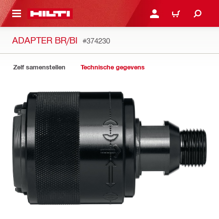
NAAR HOOFDINHOUD
LOG IN OF REGISTREER
WINKELWAGEN
ADAPTER BR/BI
#374230
Zelf samenstellen
Technische gegevens