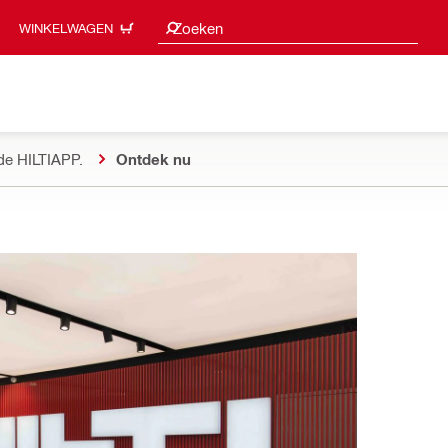
Zoeksuggesties
Zoeken
WINKELWAGEN
de HILTIAPP.
Ontdek nu