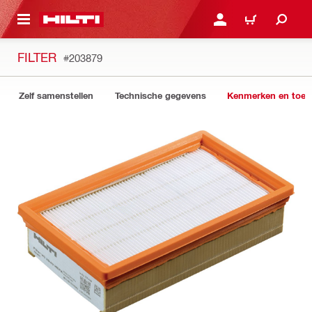
NAAR HOOFDINHOUD
LOG IN OF REGISTREER
WINKELWAGEN
FILTER
#203879
Zelf samenstellen
Technische gegevens
Kenmerken en toep