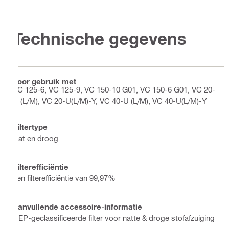
Technische gegevens
Voor gebruik met
VC 125-6, VC 125-9, VC 150-10 G01, VC 150-6 G01, VC 20-
U (L/M), VC 20-U(L/M)-Y, VC 40-U (L/M), VC 40-U(L/M)-Y
Filtertype
Nat en droog
Filterefficiëntie
een filterefficiëntie van 99,97%
Aanvullende accessoire-informatie
HEP-geclassificeerde filter voor natte & droge stofafzuiging