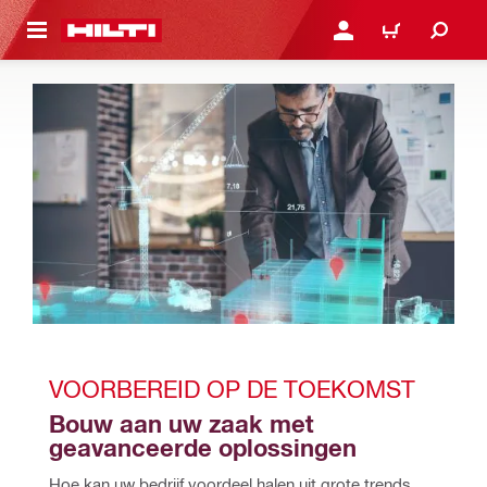
NAAR HOOFDINHOUD
LOG IN OF REGISTREER
WINKELWAGEN
VOORBEREID OP DE TOEKOMST
Bouw aan uw zaak met 
geavanceerde oplossingen
Hoe kan uw bedrijf voordeel halen uit grote trends 