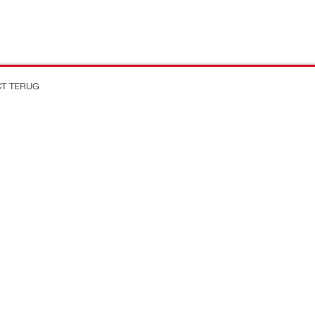
CT TERUG
on Better
Bedrijf
Over de Hilti Groep