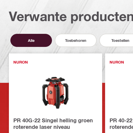
Verwante producte
Alle
Toebehoren
Toestellen
NURON
NURON
PR 40G-22 Singel helling groen
PR 40-22
roterende laser niveau
roterend