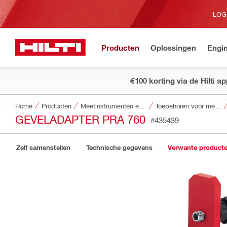
LOG
Producten
Oplossingen
Engin
€100 korting via de Hilti a
Home
Producten
Meetinstrumenten en scanners
Toebehoren voor meetinstrumenten en scanners
GEVELADAPTER PRA 760
#435439
Zelf samenstellen
Technische gegevens
Verwante product