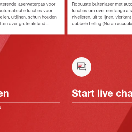
helling
terende laserwaterpas voor
Robuuste buitenlaser met aut
automatische functies voor
functies om over een lange afs
llen, uitlijnen, schuin houden
nivelleren, uit te lijnen, vierka
tten over grote afstand
dubbele helling (Nuron accupl
rijplatform)
en
Start live ch
N