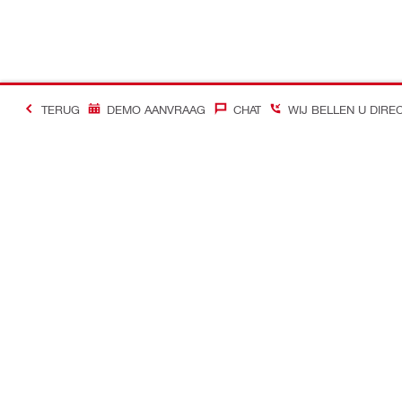
TERUG
DEMO AANVRAAG
CHAT
WIJ BELLEN U DIRE
#Making Constructi
Contact
Quick links
Contacteer ons
Mijn account