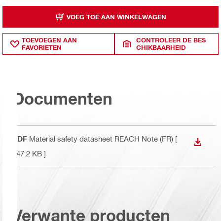
VOEG TOE AAN WINKELWAGEN
TOEVOEGEN AAN
CONTROLEER DE BES
FAVORIETEN
CHIKBAARHEID
Documenten
PDF
Material safety datasheet REACH Note (FR)
[
DOWNL
147.2 KB ]
Verwante producten