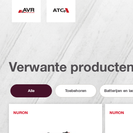
Actieve Vibratie Reductie
Actieve koppelcontrole
Verwante producte
Alle
Toebehoren
Batterijen en la
NURON
NURON