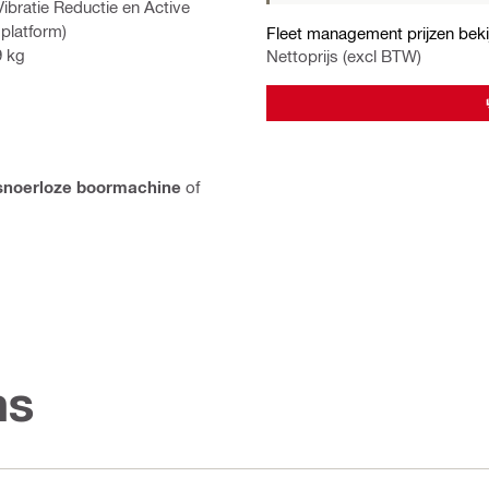
bratie Reductie en Active
platform)
Fleet management prijzen beki
9 kg
Nettoprijs (excl BTW)
snoerloze boormachine
of
ns