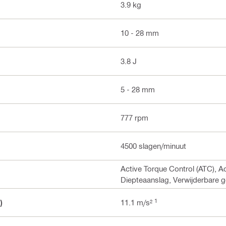
3.9 kg
10 - 28 mm
3.8 J
5 - 28 mm
777 rpm
4500 slagen/minuut
Active Torque Control (ATC), Ac
Diepteaanslag, Verwijderbar
1
)
11.1 m/s²