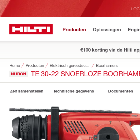
LOG
Producten
Oplossingen
Engin
€100 korting via de Hilti a
Home
Producten
Elektrisch gereedschap
Boorhamers
TE 30-22 SNOERLOZE BOORHAM
NURON
Zelf samenstellen
Technische gegevens
Documenten