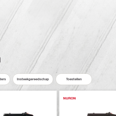
n
ders
Insteekgereedschap
Toestellen
NURON