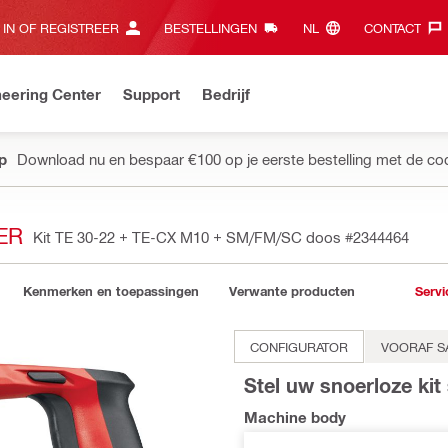
 IN OF REGISTREER
BESTELLINGEN
NL‎
CONTACT‎
eering Center
Support
Bedrijf
pp
Download nu en bespaar €100 op je eerste bestelling met de co
ER
Kit TE 30-22 + TE-CX M10 + SM/FM/SC doos
#2344464
Kenmerken en toepassingen
Verwante producten
Servi
CONFIGURATOR
VOORAF S
Stel uw snoerloze ki
Machine body