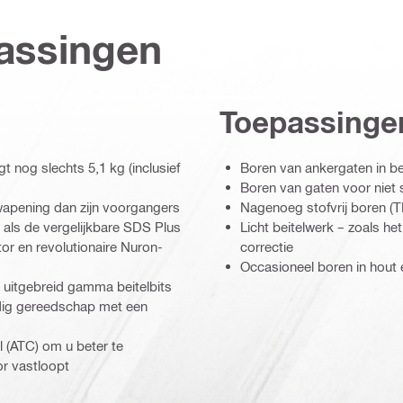
assingen
Toepassinge
 nog slechts 5,1 kg (inclusief
Boren van ankergaten in b
Boren van gaten voor niet 
 wapening dan zijn voorgangers
Nagenoeg stofvrij boren (
g als de vergelijkbare SDS Plus
Licht beitelwerk – zoals he
or en revolutionaire Nuron-
correctie
Occasioneel boren in hout
n uitgebreid gamma beitelbits
ijdig gereedschap met een
l (ATC) om u beter te
r vastloopt