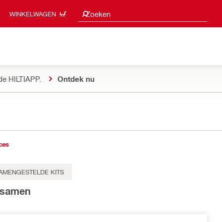
Zoeksuggesties
Zoeken
WINKELWAGEN
de HILTIAPP.
Ontdek nu
ces
AMENGESTELDE KITS
t samen