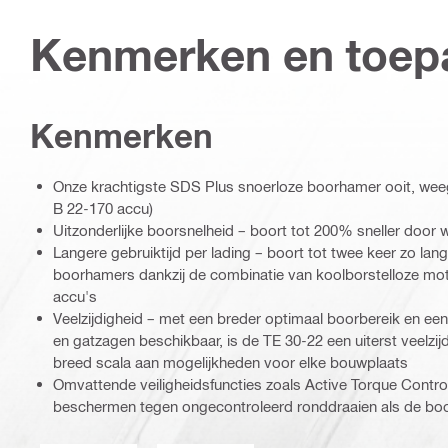
Kenmerken en toep
Kenmerken
Onze krachtigste SDS Plus snoerloze boorhamer ooit, weegt
B 22-170 accu)
Uitzonderlijke boorsnelheid – boort tot 200% sneller door
Langere gebruiktijd per lading – boort tot twee keer zo lan
boorhamers dankzij de combinatie van koolborstelloze mot
accu's
Veelzijdigheid – met een breder optimaal boorbereik en ee
en gatzagen beschikbaar, is de TE 30-22 een uiterst veelz
breed scala aan mogelijkheden voor elke bouwplaats
Omvattende veiligheidsfuncties zoals Active Torque Contro
beschermen tegen ongecontroleerd ronddraaien als de boo