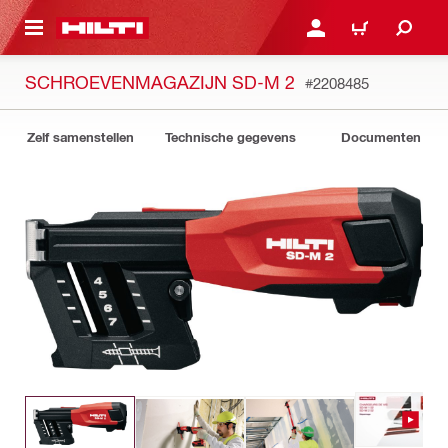
NAAR HOOFDINHOUD
LOG IN OF REGISTREER
WINKELWAGEN
SCHROEVENMAGAZIJN SD-M 2
#2208485
Zelf samenstellen
Technische gegevens
Documenten