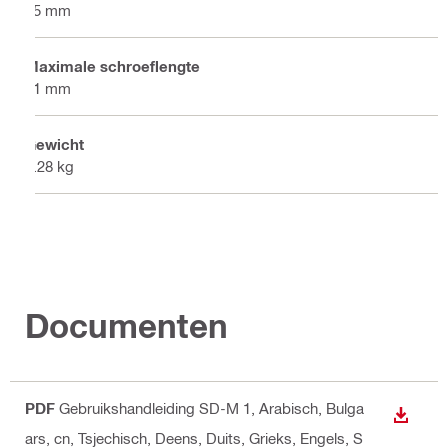
25 mm
Maximale schroeflengte
51 mm
Gewicht
0.28 kg
Documenten
PDF
Gebruikshandleiding SD-M 1
, Arabisch, Bulga
DOWNL
ars, cn, Tsjechisch, Deens, Duits, Grieks, Engels, S