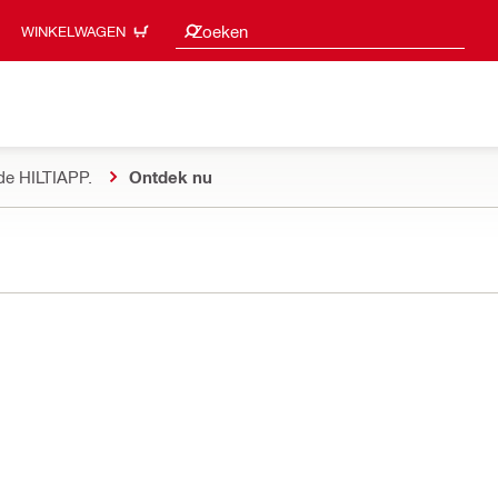
Zoeksuggesties
Zoeken
WINKELWAGEN
de HILTIAPP.
Ontdek nu