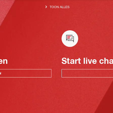
TOON ALLES
en
Start live ch
N