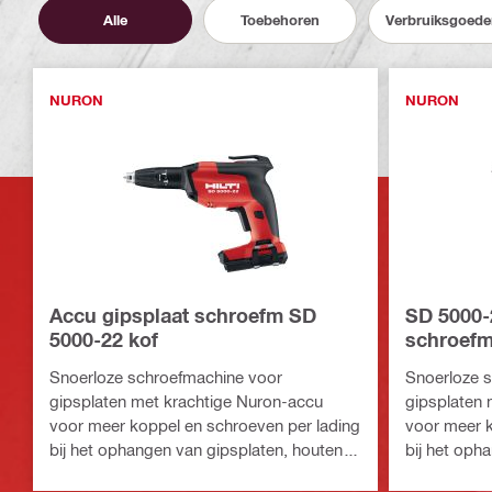
Alle
Toebehoren
Verbruiksgoede
NURON
NURON
Accu gipsplaat schroefm SD
SD 5000-
5000-22 kof
schroefm
Snoerloze schroefmachine voor
Snoerloze 
gipsplaten met krachtige Nuron-accu
gipsplaten 
voor meer koppel en schroeven per lading
voor meer k
bij het ophangen van gipsplaten, houten
bij het oph
platen en omhulsel aan de buitenkant
platen en o