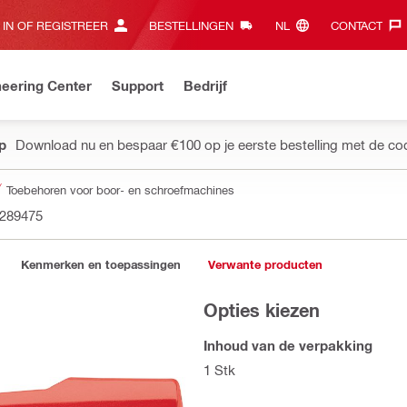
 IN OF REGISTREER
BESTELLINGEN
NL‎
CONTACT‎
eering Center
Support
Bedrijf
pp
Download nu en bespaar €100 op je eerste bestelling met de co
Toebehoren voor boor- en schroefmachines
289475
Kenmerken en toepassingen
Verwante producten
Opties kiezen
Inhoud van de verpakking
1 Stk