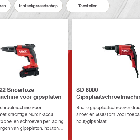
ren
Insteekgereedschap
Toestellen
22 Snoerloze
SD 6000
achine voor gipsplaten
Gipsplaatschroefmachi
schroefmachine voor
Snelle gipsplaatschroevendraa
met krachtige Nuron-accu
snoer en 6000 tpm voor toep
oppel en schroeven per lading
hout/gipsplaat
angen van gipsplaten, houten
mhulsel aan de buitenkant