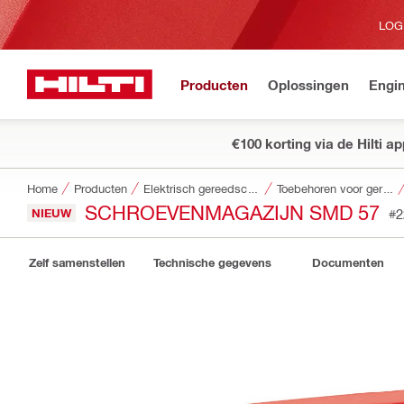
LOG
Producten
Oplossingen
Engin
€100 korting via de Hilti a
Home
Producten
Elektrisch gereedschap
Toebehoren voor gereedschap
SCHROEVENMAGAZIJN SMD 57
NIEUW
#2
Zelf samenstellen
Technische gegevens
Documenten