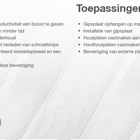
Toepassinge
oductiviteit een boost te geven
Gipsplaat ophangen op met
 minder tijd
Installatie van gipsplaat
nderhoud
Houtplaten vastmaken aan 
et herladen van schroefstrips
Hardhoutplaten vastmaken 
eerd insteldieptewiel en een
Bevestiging van externe pl
deze bevestiging
n