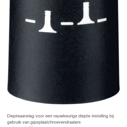
Diepteaanslag voor een nauwkeurige diepte-instelling bij
gebruik van gipsplaatchroevendraaiers