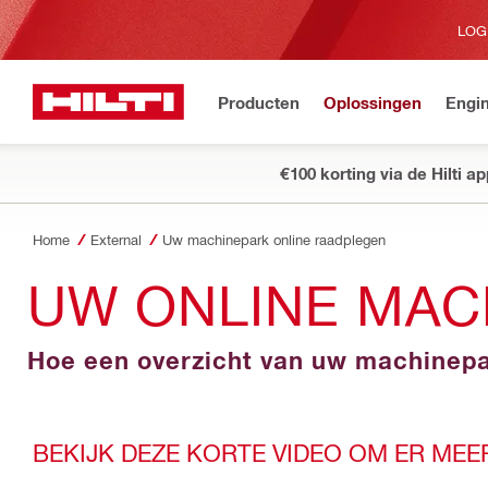
LOG
Producten
Oplossingen
Engin
€100 korting via de Hilti a
Home
External
Uw machinepark online raadplegen
UW ONLINE MAC
Hoe een overzicht van uw machinepa
BEKIJK DEZE KORTE VIDEO OM ER MEE