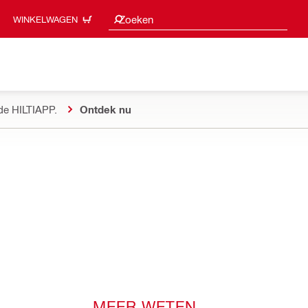
Zoeksuggesties
Zoeken
WINKELWAGEN
de HILTIAPP.
Ontdek nu
MEER WETEN