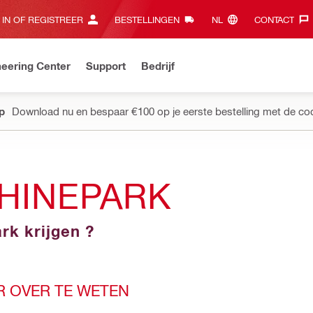
 IN OF REGISTREER
BESTELLINGEN
NL‎
CONTACT‎
eering Center
Support
Bedrijf
pp
Download nu en bespaar €100 op je eerste bestelling met de co
HINEPARK
rk krijgen ?
R OVER TE WETEN