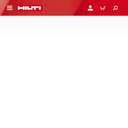
NAAR HOOFDINHOUD
LOG IN OF REGISTREER
WINKELWAGEN
TOEBEHOREN VOOR
MORTELSPUITEN
Zoek sprays, reinigers, spuitmonden en meer toebehoren
voor het aanbrengen van bouwchemicaliën
1 producten