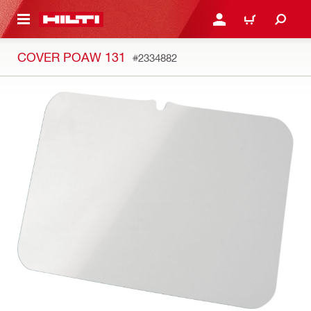
NAAR HOOFDINHOUD
LOG IN OF REGISTREER
WINKELWAGEN
COVER POAW 131
#2334882