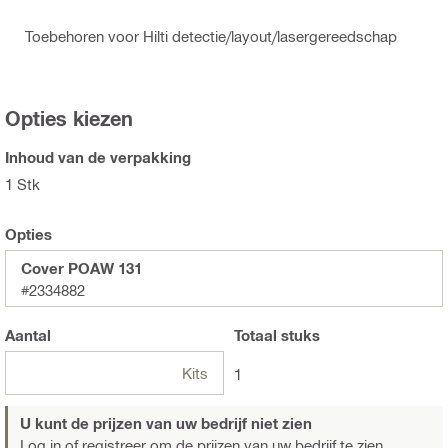
Toebehoren voor Hilti detectie/layout/lasergereedschap
Opties kiezen
Inhoud van de verpakking
1 Stk
Opties
Cover POAW 131
#2334882
Aantal
Totaal
stuks
Kits
1
U kunt de prijzen van uw bedrijf niet zien
Log in of registreer
om de prijzen van uw bedrijf te zien.