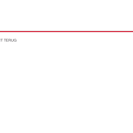
CT TERUG
on Better
Bedrijf