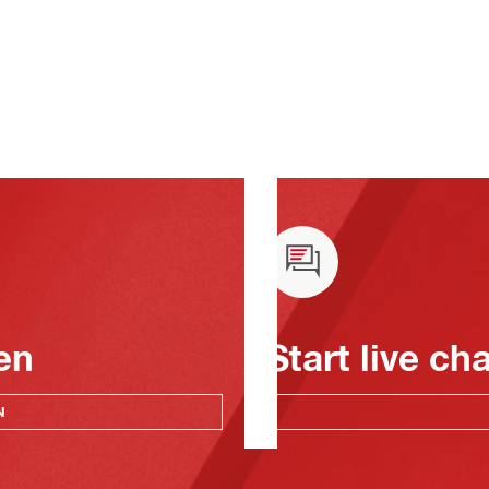
en
Start live ch
N