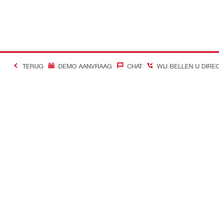
TERUG
DEMO AANVRAAG
CHAT
WIJ BELLEN U DIRE
#Making Constructi
Contact
Quick links