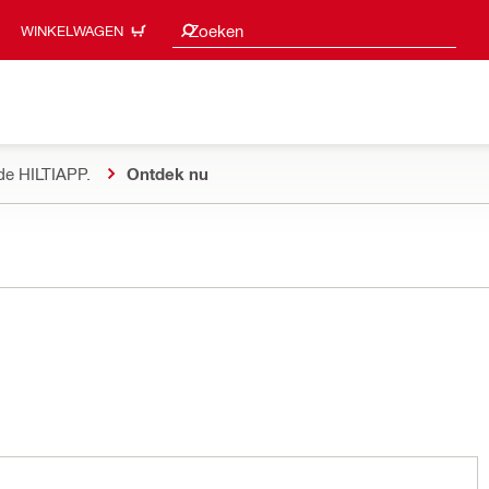
Zoeksuggesties
Zoeken
WINKELWAGEN
de HILTIAPP.
Ontdek nu