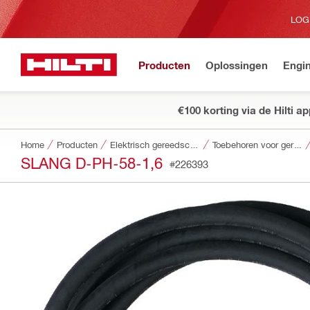
LOG
Producten
Oplossingen
Engin
€100 korting via de Hilti a
Home
Producten
Elektrisch gereedschap
Toebehoren voor gereedschap
SLANG D-PH-58-1,6
#226393