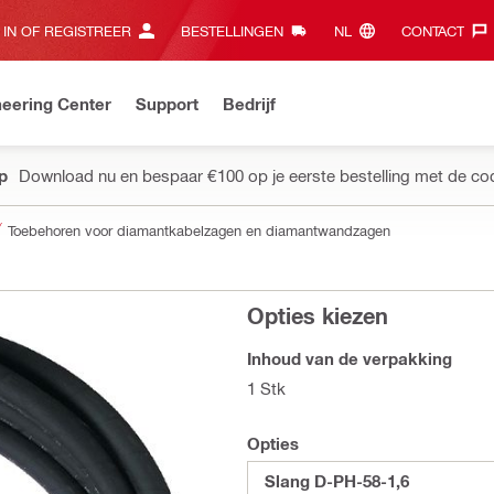
 IN OF REGISTREER
BESTELLINGEN
NL‎
CONTACT‎
eering Center
Support
Bedrijf
pp
Download nu en bespaar €100 op je eerste bestelling met de co
Toebehoren voor diamantkabelzagen en diamantwandzagen
Opties kiezen
Inhoud van de verpakking
1 Stk
Opties
Slang D-PH-58-1,6