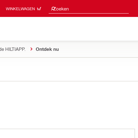
Zoeksuggesties
Zoeken
WINKELWAGEN
de HILTIAPP.
Ontdek nu