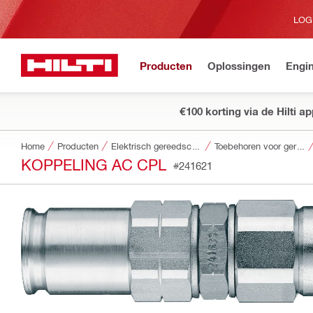
LOG
Producten
Oplossingen
Engin
€100 korting via de Hilti a
Home
Producten
Elektrisch gereedschap
Toebehoren voor gereedschap
KOPPELING AC CPL
#241621