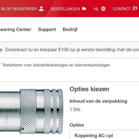
 IN OF REGISTREER
BESTELLINGEN
NL‎
CONTACT‎
eering Center
Support
Bedrijf
pp
Download nu en bespaar €100 op je eerste bestelling met de co
Toebehoren voor diamantkabelzagen en diamantwandzagen
Opties kiezen
Inhoud van de verpakking
1 Stk
Opties
Koppeling AC cpl