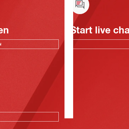
en
Start live ch
N