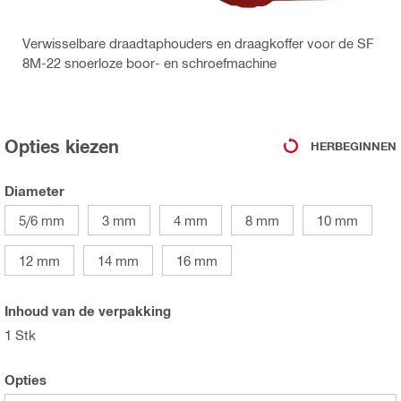
Verwisselbare draadtaphouders en draagkoffer voor de SF
8M-22 snoerloze boor- en schroefmachine
Opties kiezen
HERBEGINNEN
Diameter
5/6 mm
3 mm
4 mm
8 mm
10 mm
12 mm
14 mm
16 mm
Inhoud van de verpakking
1 Stk
Opties