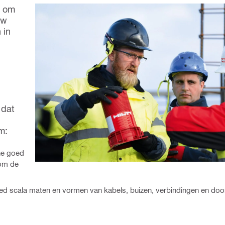
n om
uw
 in
 dat
m:
ne goed
 om de
ed scala maten en vormen van kabels, buizen, verbindingen en doo