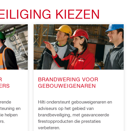
ILIGING KIEZEN
R
BRANDWERING VOOR
ERS
GEBOUWEIGENAREN
erende
Hilti ondersteunt gebouweigenaren en
teuning en
adviseurs op het gebied van
ie helpen
brandbeveiliging, met geavanceerde
rs.
firestopproducten die prestaties
verbeteren.