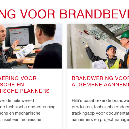
ING VOOR BRANDBEVE
ERING VOOR
BRANDWERING VOO
ISCHE EN
ALGEMENE AANNEM
ISCHE PLANNERS
over de hele wereld
Hilti's baanbrekende brandw
de technische ondersteuning
producten, technische onders
ische en mechanische
trackingapp voor documentat
clusief een technische
aannemers en projectmanage