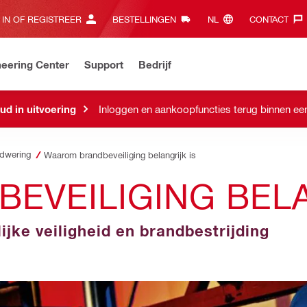
 IN OF REGISTREER
BESTELLINGEN
NL‎
CONTACT‎
eering Center
Support
Bedrijf
d in uitvoering
Inloggen en aankoopfuncties terug binnen ee
dwering
Waarom brandbeveiliging belangrijk is
EVEILIGING BELA
jke veiligheid en brandbestrijding