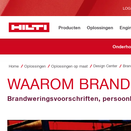
LOG
Producten
Oplossingen
Engin
Onderhou
Design Center
Bran
Home
Oplossingen
Oplossingen op maat
WAAROM BRANDB
Brandweringsvoorschriften, persoonli